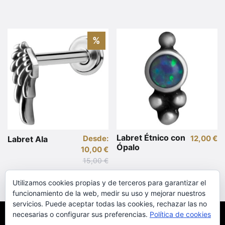
Este
producto
tiene
%
múltiples
variantes.
Las
opciones
se
pueden
elegir
en
Labret Étnico con
Desde:
12,00
€
Labret Ala
la
Ópalo
10,00
€
Este
página
15,00
€
Este
producto
de
producto
tiene
producto
Utilizamos cookies propias y de terceros para garantizar el
tiene
múltiples
funcionamiento de la web, medir su uso y mejorar nuestros
múltiples
variantes.
servicios. Puede aceptar todas las cookies, rechazar las no
variantes.
Las
necesarias o configurar sus preferencias.
Política de cookies
Copyright © 2022 Irezumi
Las