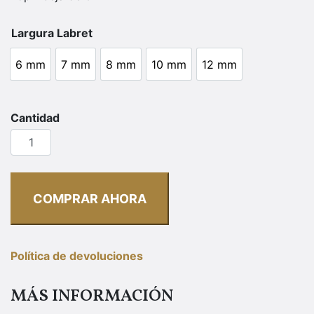
Largura Labret
6 mm
7 mm
8 mm
10 mm
12 mm
6 mm
7 mm
8 mm
10 mm
12 mm
Labret
Abeja
Titanio
con
PVD
COMPRAR AHORA
Oro
18k
cantidad
Política de devoluciones
MÁS INFORMACIÓN