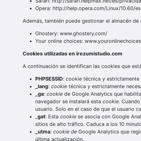
Safari: http://safari.helpmax.net/es/privac
Opera: http://help.opera.com/Linux/10.60/e
Además, también puede gestionar el almacén de c
Ghostery: www.ghostery.com/
Your online choices: www.youronlinechoice
Cookies utilizadas en irezumistudio.com
A continuación se identifican las cookies que está
PHPSESSID
:
cookie
técnica y estrictamente 
_lang
:
cookie
técnica y estrictamente necesa
_ga
:
cookie
de Google Analytics que habilita
navegador se instalará esta
cookie
. Cuando 
usuario. Solo en el caso de que el usuario 
_
gat
: Esta
cookie
se asocia con Google Analyt
sitios de alto tráfico. Caduca a los 10 minut
_utma
:
cookie de
Google Analytics que regis
última actualización.