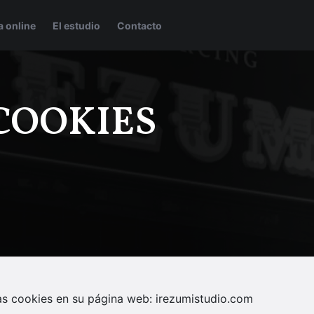
a online
El estudio
Contacto
 COOKIES
las cookies en su página web: irezumistudio.com