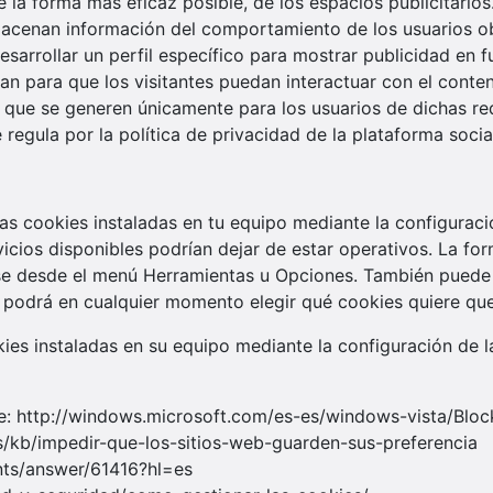
e la forma más eficaz posible, de los espacios publicitarios
acenan información del comportamiento de los usuarios ob
sarrollar un perfil específico para mostrar publicidad en 
zan para que los visitantes puedan interactuar con el conte
) y que se generen únicamente para los usuarios de dichas re
 regula por la política de privacidad de la plataforma soci
 las cookies instaladas en tu equipo mediante la configurac
vicios disponibles podrían dejar de estar operativos. La for
e desde el menú Herramientas u Opciones. También puede 
 podrá en cualquier momento elegir qué cookies quiere que
okies instaladas en su equipo mediante la configuración de 
ge: http://windows.microsoft.com/es-es/windows-vista/Bloc
/es/kb/impedir-que-los-sitios-web-guarden-sus-preferencia
nts/answer/61416?hl=es