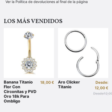
Ver la Política de devoluciones al final de la página
LOS MÁS VENDIDOS
Banana Titanio
Aro Clicker
18,00
€
Desde:
Flor Con
Titanio
12,00
€
Circonitas y PVD
Desde
12,0
Este
Oro 18k Para
producto
Ombligo
tiene