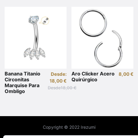
múltiples
variantes.
Las
opciones
se
pueden
elegir
en
la
página
Banana Titanio
Aro Clicker Acero
de
Desde:
8,00
€
Circonitas
Quirúrgico
18,00
€
producto
Marquise Para
Desde
18,00
€
Este
Ombligo
producto
Este
tiene
producto
múltiples
tiene
variantes.
múltiples
Las
Copyright © 2022 Irezumi
variantes.
opciones
Las
Política de devoluciones