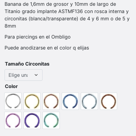
Banana de 1,6mm de grosor y 10mm de largo de
Titanio grado implante ASTMF136 con rosca interna y
circonitas (blanca/transparente) de 4 y 6 mm o de 5 y
8mm
Para piercings en el Ombligo
Puede anodizarse en el color q elijas
Tamaño Circonitas
Color
Plateado (sin anodizar)
Oro
Oro Rosa
Azul
Azul Claro
Bronze
Fucsia
Morado
Verde